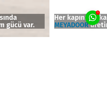
1
Her kapının arkasında
MEYADOOR
üretim gücü var.