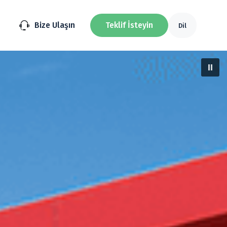
Bize Ulaşın
Teklif İsteyin
Dil