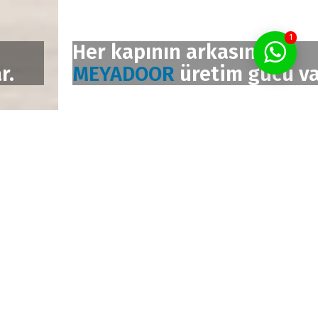
1
Her kapının arkasında
MEYADOOR
üretim gücü var.