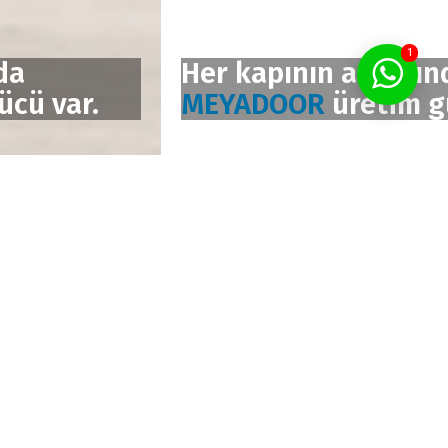
1
Her kapının arkasında
MEYADOOR
üretim gücü var.