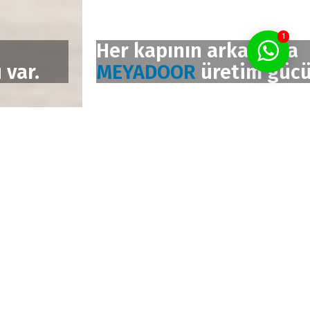
1
Her kapının arkasında
MEYADOOR
üretim gücü var.