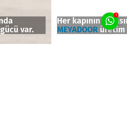
1
Her kapının arkasında
MEYADOOR
üretim gücü var.