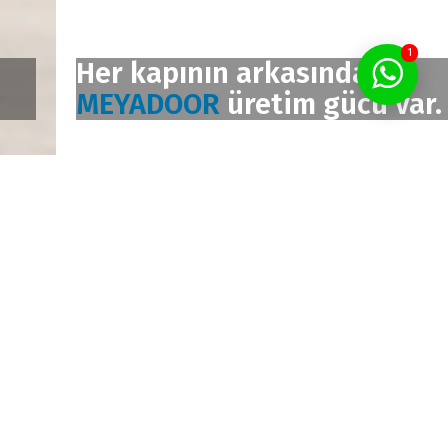
1
Her kapının arkasında
MEYADOOR
üretim gücü var.