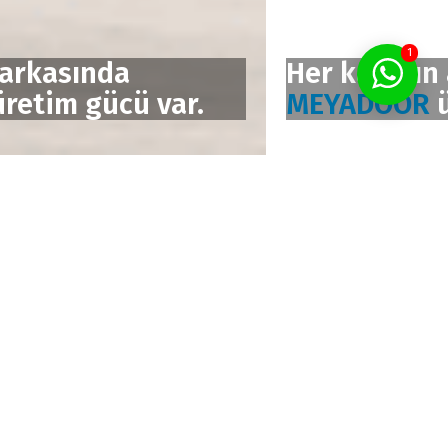
1
Her kapının arkasında
MEYADOOR
üretim gücü var.