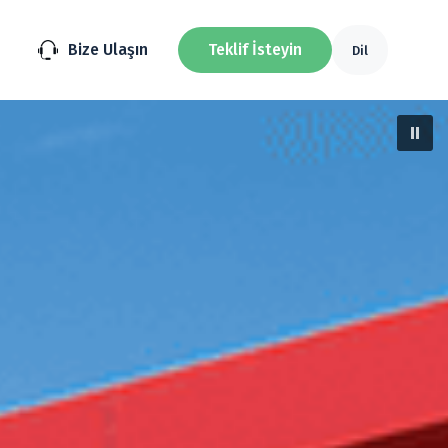
Bize Ulaşın
Teklif İsteyin
Dil